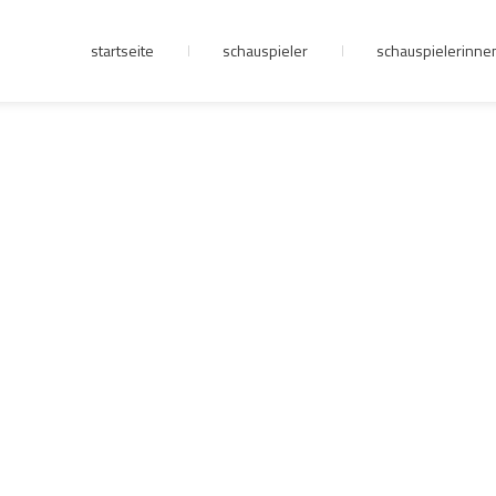
startseite
schauspieler
schauspielerinne
junge riege
kontakt