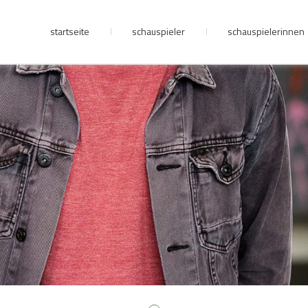
startseite
schauspieler
schauspielerinnen
junge riege
kontakt