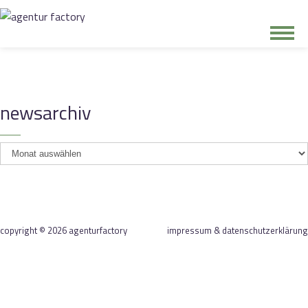
junge riege
newsarchiv
kontakt
newsarchiv
copyright © 2026 agenturfactory
impressum & datenschutzerklärung