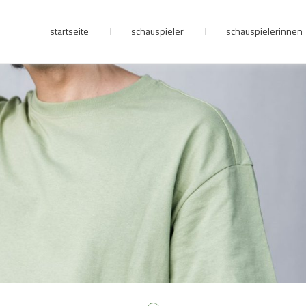
startseite
schauspieler
schauspielerinnen
junge riege
kontakt