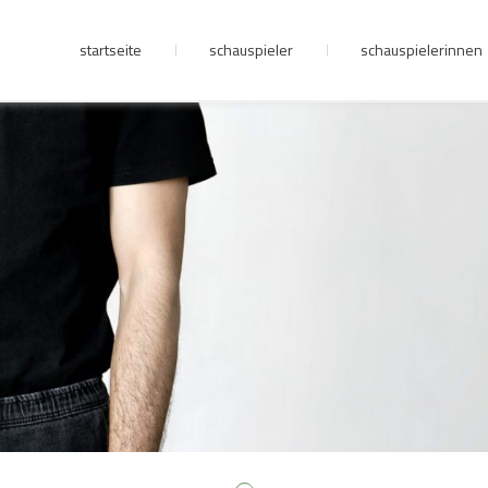
startseite
schauspieler
schauspielerinnen
junge riege
kontakt