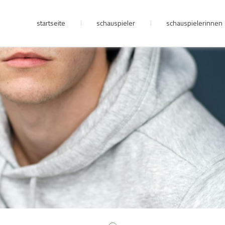
startseite
schauspieler
schauspielerinnen
junge riege
kontakt