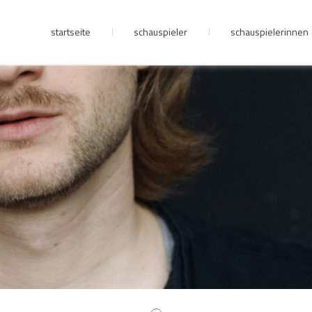
startseite
schauspieler
schauspielerinnen
junge riege
kontakt