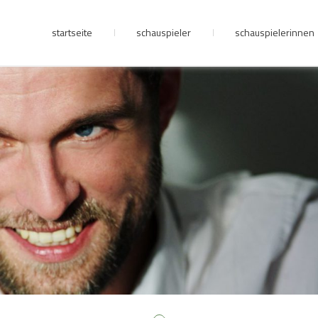
startseite
schauspieler
schauspielerinnen
junge riege
kontakt