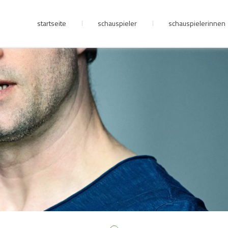
startseite
schauspieler
schauspielerinnen
junge riege
kontakt