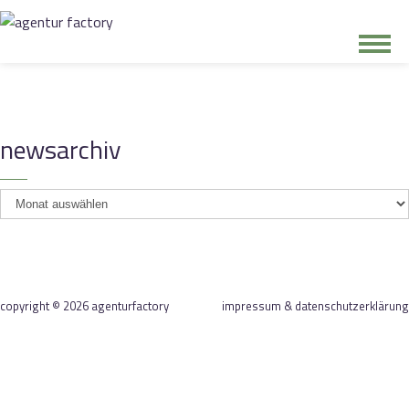
junge riege
newsarchiv
kontakt
newsarchiv
copyright © 2026 agenturfactory
impressum & datenschutzerklärung