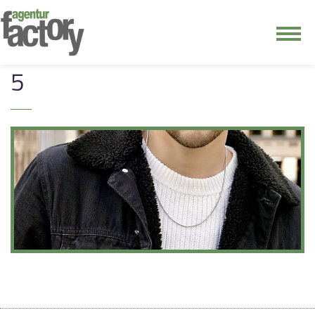
junge riege
5
kontakt