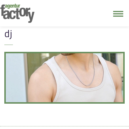
junge riege
dj
kontakt