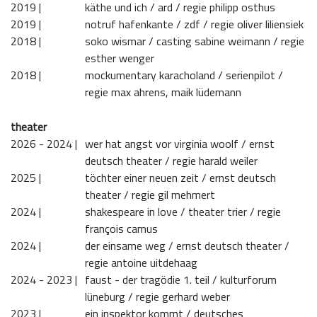
2019 | 
käthe und ich / ard / regie philipp osthus
2019 | 
notruf hafenkante / zdf / regie oliver liliensiek
2018 | 
soko wismar / casting sabine weimann / regie
esther wenger
2018 | 
mockumentary karacholand / serienpilot /
regie max ahrens, maik lüdemann
theater
2026 - 2024 | 
wer hat angst vor virginia woolf / ernst
deutsch theater / regie harald weiler
2025 | 
töchter einer neuen zeit / ernst deutsch
theater / regie gil mehmert
2024 | 
shakespeare in love / theater trier / regie
françois camus
2024 | 
der einsame weg / ernst deutsch theater /
regie antoine uitdehaag
2024 - 2023 | 
faust - der tragödie 1. teil / kulturforum
lüneburg / regie gerhard weber
2023 | 
ein inspektor kommt / deutsches