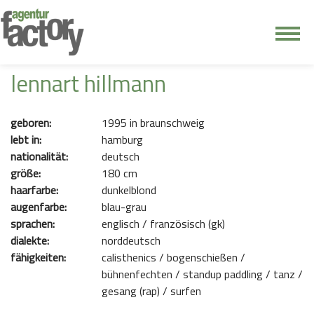
junge riege
lennart hillmann
kontakt
geboren:
1995 in braunschweig
lebt in:
hamburg
nationalität:
deutsch
größe:
180 cm
haarfarbe:
dunkelblond
augenfarbe:
blau-grau
sprachen:
englisch / französisch (gk)
dialekte:
norddeutsch
fähigkeiten:
calisthenics / bogenschießen /
bühnenfechten / standup paddling / tanz /
gesang (rap) / surfen