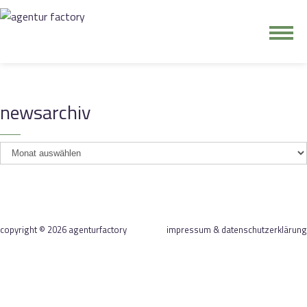
junge riege
newsarchiv
kontakt
newsarchiv
copyright © 2026 agenturfactory
impressum & datenschutzerklärung