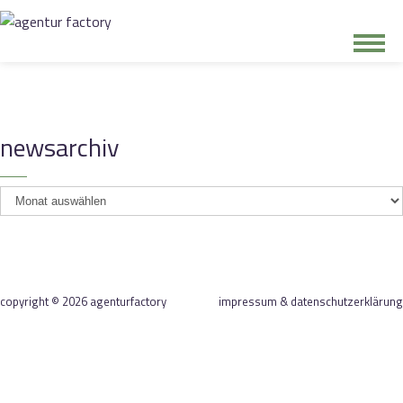
junge riege
newsarchiv
kontakt
newsarchiv
copyright © 2026 agenturfactory
impressum & datenschutzerklärung