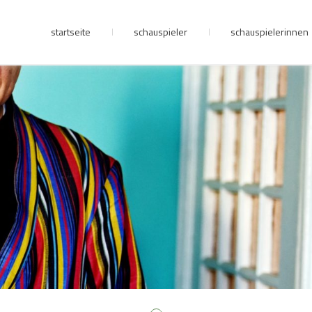
startseite
schauspieler
schauspielerinnen
junge riege
kontakt