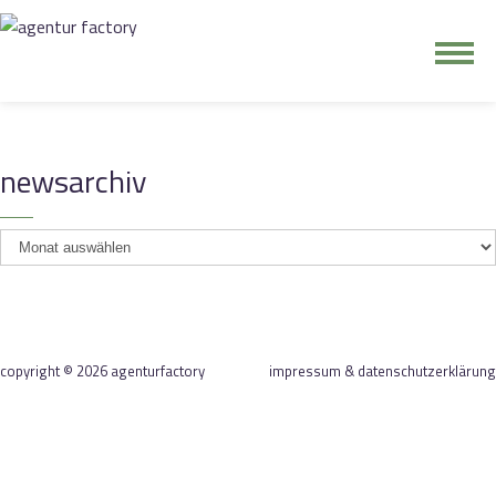
junge riege
newsarchiv
kontakt
newsarchiv
copyright © 2026 agenturfactory
impressum & datenschutzerklärung