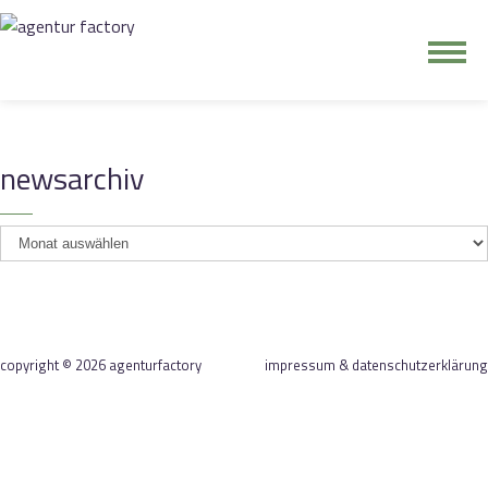
junge riege
newsarchiv
kontakt
newsarchiv
copyright © 2026 agenturfactory
impressum & datenschutzerklärung