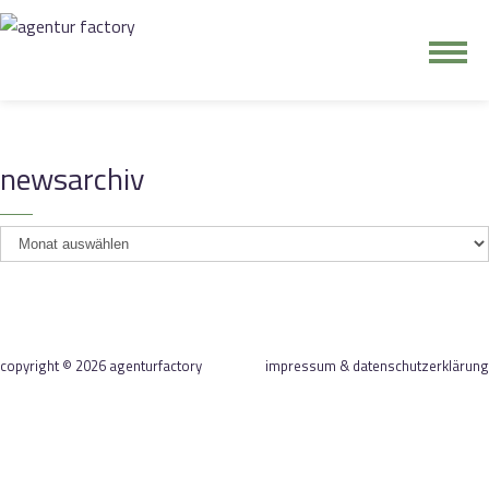
junge riege
newsarchiv
kontakt
newsarchiv
copyright © 2026 agenturfactory
impressum & datenschutzerklärung