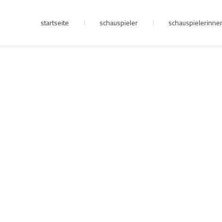
startseite
schauspieler
schauspielerinne
junge riege
kontakt