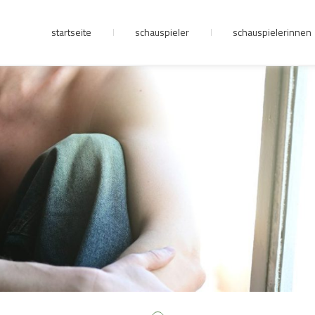
startseite
schauspieler
schauspielerinnen
junge riege
kontakt