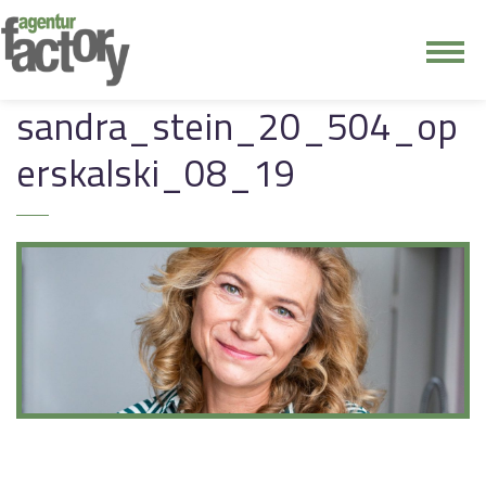
junge riege
sandra_stein_20_504_op
erskalski_08_19
kontakt