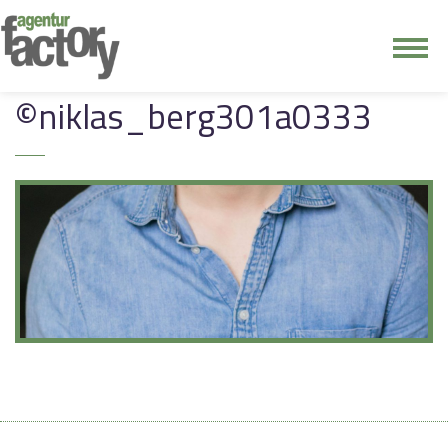
junge riege
©niklas_berg301a0333
kontakt