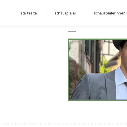
startseite
schauspieler
schauspielerinnen
junge riege
kontakt