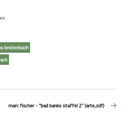
 es
s breitenbach
bach
marc fischer - "bad banks staffel 2" (arte,zdf)