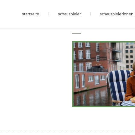
startseite
schauspieler
schauspielerinnen
junge riege
kontakt