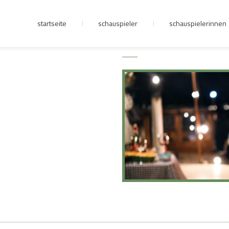
startseite
schauspieler
schauspielerinnen
junge riege
kontakt