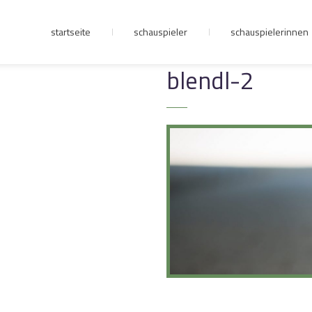
startseite
schauspieler
schauspielerinnen
junge riege
blendl-2
kontakt