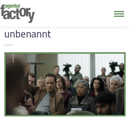
junge riege
unbenannt
kontakt