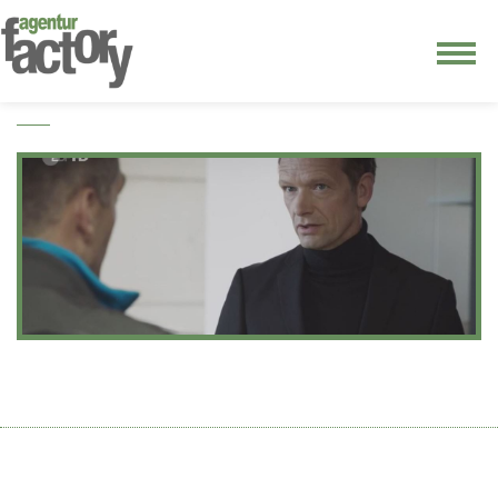
junge riege
kontakt