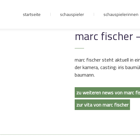
startseite
schauspieler
schauspielerinnen
junge riege
marc fischer –
kontakt
marc fischer steht aktuell in ei
der kamera, casting: iris baumül
baumann.
zu weiteren news von marc fi
zur vita von marc fischer