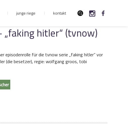
junge riege
kontakt
 „faking hitler“ (tvnow)
ner episodenrolle für die tvnow serie „faking hitler“ vor
ler (die besetzer), regie: wolfgang groos, tobi
scher