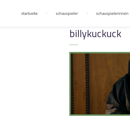
startseite
schauspieler
schauspielerinnen
junge riege
billykuckuck
kontakt