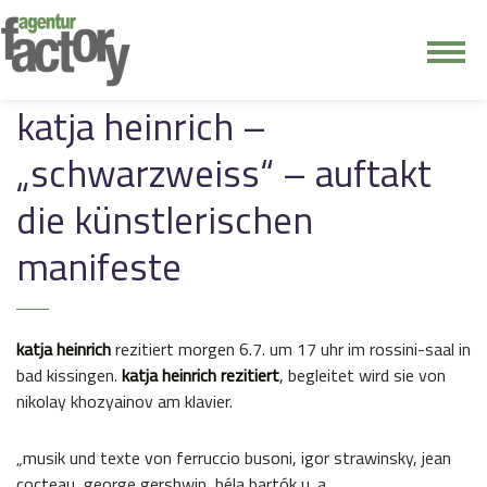
junge riege
katja heinrich –
„schwarzweiss“ – auftakt
kontakt
die künstlerischen
manifeste
katja heinrich
rezitiert morgen 6.7. um 17 uhr im rossini-saal in
bad kissingen.
katja heinrich rezitiert
, begleitet wird sie von
nikolay khozyainov am klavier.
„musik und texte von ferruccio busoni, igor strawinsky, jean
cocteau, george gershwin, béla bartók u. a.