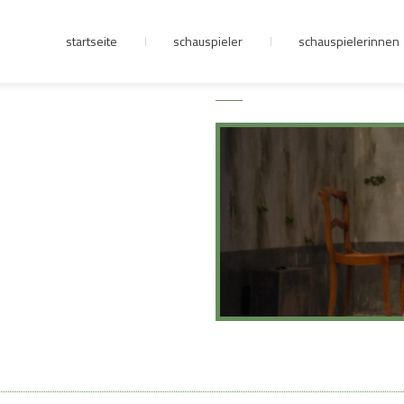
startseite
schauspieler
schauspielerinnen
junge riege
kontakt