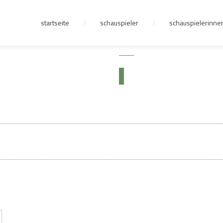
startseite
schauspieler
schauspielerinne
junge riege
kontakt