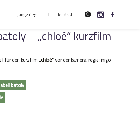
junge riege
kontakt
 batoly – „chloé“ kurzfilm
ll für den kurzfilm
„chloé“
vor der kamera. regie: inigo
abell batoly
ly