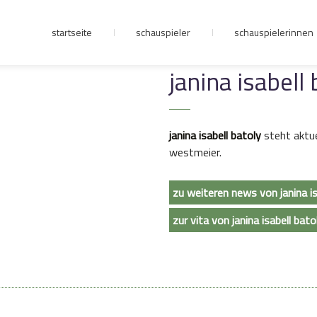
startseite
schauspieler
schauspielerinnen
junge riege
janina isabell
kontakt
janina isabell batoly
steht aktue
westmeier.
zu weiteren news von janina is
zur vita von janina isabell bato