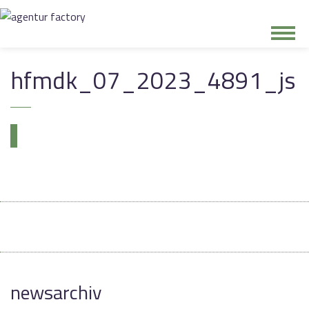
junge riege
hfmdk_07_2023_4891_js
kontakt
newsarchiv