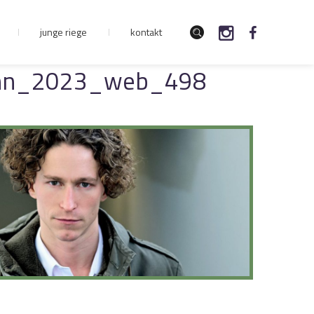
junge riege
kontakt
ann_2023_web_498