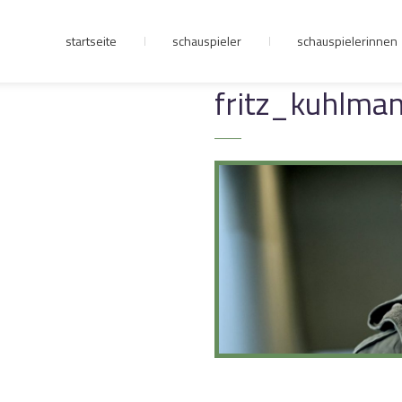
startseite
schauspieler
schauspielerinnen
junge riege
fritz_kuhlm
kontakt