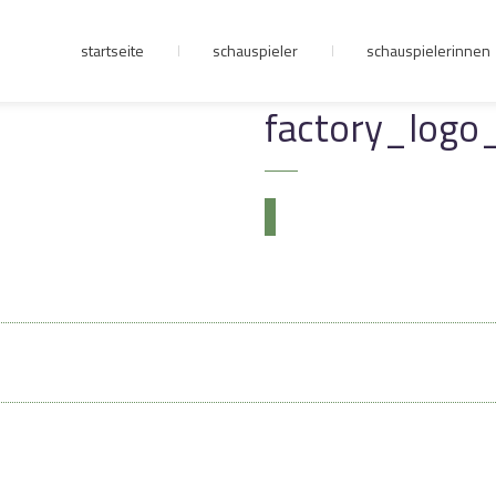
startseite
schauspieler
schauspielerinnen
junge riege
factory_logo
kontakt