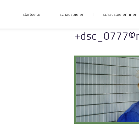
startseite
schauspieler
schauspielerinnen
junge riege
+dsc_0777©m
kontakt