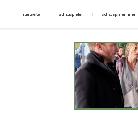
startseite
schauspieler
schauspielerinnen
junge riege
kontakt