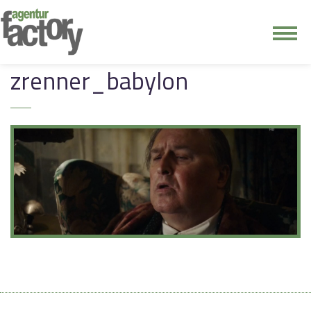
junge riege
zrenner_babylon
kontakt