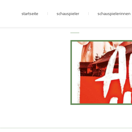
startseite
schauspieler
schauspielerinnen
junge riege
kontakt