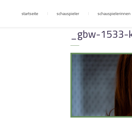
startseite
schauspieler
schauspielerinnen
junge riege
_gbw-1533-k
kontakt