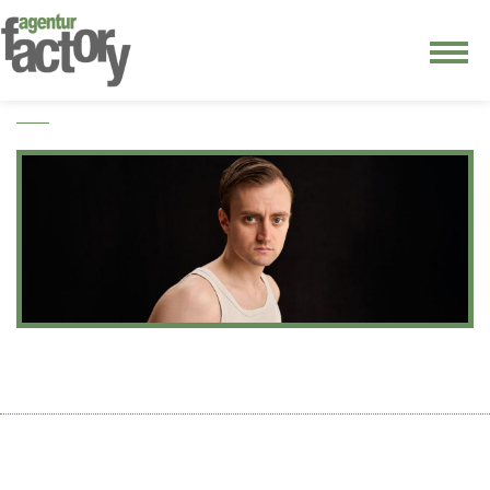
junge riege
kontakt